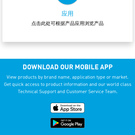
应用
点击此处可根据产品应用浏览产品
DOWNLOAD OUR MOBILE APP
View products by brand name, application type or market.
Get quick access to product information and our world class
Technical Support and Customer Service Team.